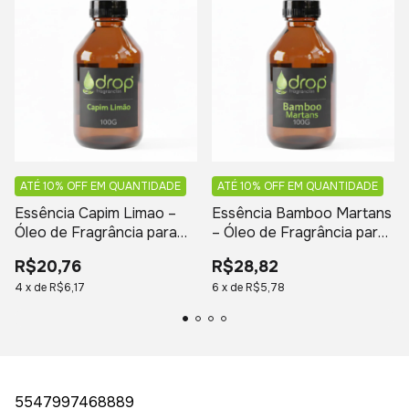
ATÉ 10% OFF
EM QUANTIDADE
ATÉ 10% OFF
EM QUANTIDADE
Essência Capim Limao –
Essência Bamboo Martans
Óleo de Fragrância para
– Óleo de Fragrância para
Cosméticos
Cosméticos
R$20,76
R$28,82
4
x
de
R$6,17
6
x
de
R$5,78
5547997468889